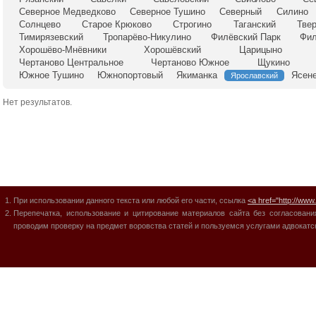
Северное Медведково
Северное Тушино
Северный
Силино
Солнцево
Старое Крюково
Строгино
Таганский
Тве
Тимирязевский
Тропарёво-Никулино
Филёвский Парк
Фил
Хорошёво-Мнёвники
Хорошёвский
Царицыно
Чертаново Центральное
Чертаново Южное
Щукино
Южное Тушино
Южнопортовый
Якиманка
Ясен
Ярославский
Нет результатов.
При использовании данного текста или любой его части, ссылка
<a href="http://www
Перепечатка, использование и цитирование материалов сайта без согласо
проводим проверку на предмет воровства статей и пользуемся услугами адвокат