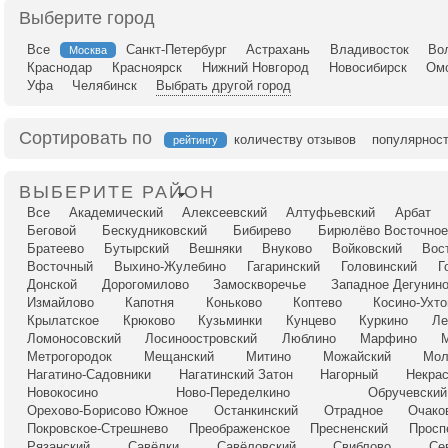
Выберите город
Все
Санкт-Петербург
Астрахань
Владивосток
Во
Москва
Краснодар
Красноярск
Нижний Новгород
Новосибирск
Ом
Уфа
Челябинск
Выбрать другой город
Сортировать по
количеству отзывов
популярнос
рейтингу
ВЫБЕРИТЕ РАЙОН
Все
Академический
Алексеевский
Алтуфьевский
Арбат
Беговой
Бескудниковский
Бибирево
Бирюлёво Восточное
Братеево
Бутырский
Вешняки
Внуково
Войковский
Вос
Восточный
Выхино-Жулебино
Гагаринский
Головинский
Г
Донской
Дорогомилово
Замоскворечье
Западное Дегунин
Измайлово
Капотня
Коньково
Коптево
Косино-Ухт
Крылатское
Крюково
Кузьминки
Кунцево
Куркино
Ле
Ломоносовский
Лосиноостровский
Люблино
Марфино
Метрогородок
Мещанский
Митино
Можайский
Мол
Нагатино-Садовники
Нагатинский Затон
Нагорный
Некрас
Новокосино
Ново-Переделкино
Обручевский
Орехово-Борисово Южное
Останкинский
Отрадное
Очако
Покровское-Стрешнево
Преображенское
Пресненский
Просп
Рязанский
Савёлки
Савёловский
Свиблово
Се