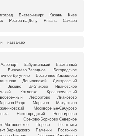
лгоград
Екатеринбург
Казань
Киев
ск
Ростов-на-Дону
Рязань
Самара
ти
названию
Аэропорт
Бабушкинский
Басманный
Бирюлёво Западное
Богородское
точное Дегунино
Восточное Измайлово
ольяново
Даниловский
Дмитровский
о
Зюзино
Зябликово
Ивановское
омский
Котловка
Красносельский
вобережный
Лефортово
Лианозово
Марьина Роща
Марьино
Матушкино
жаниновский
Москворечье-Сабурово
овка
Нижегородский
Новогиреево
Орехово-Борисово Северное
во-Матвеевское
Перово
Печатники
ект Вернадского
Раменки
Ростокино
верное Бутово
Северное Измайлово