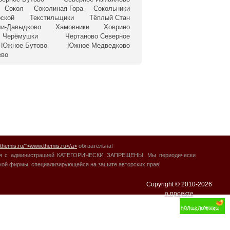
Сокол
Соколиная Гора
Сокольники
рской
Текстильщики
Тёплый Стан
и-Давыдково
Хамовники
Ховрино
Черёмушки
Чертаново Северное
Южное Бутово
Южное Медведково
ево
.themis.ru/">www.themis.ru</a>
обязательна!
вания с администрацией КАТЕГОРИЧЕСКИ ЗАПРЕЩЕНЫ. Мы периодически
ской фирмы, специализирующейся на защите авторских прав!
Copyright © 2010-
2026
о проекте