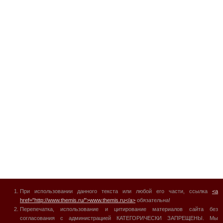
При использовании данного текста или любой его части, ссылка
<a
href="http://www.themis.ru/">www.themis.ru</a>
обязательна!
Перепечатка, использование и цитирование материалов сайта без
согласования с администрацией КАТЕГОРИЧЕСКИ ЗАПРЕЩЕНЫ. Мы