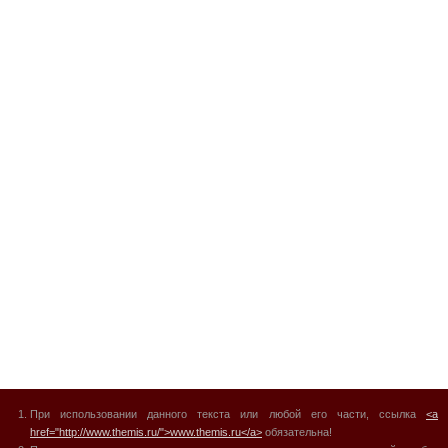
При использовании данного текста или любой его части, ссылка
<a
href="http://www.themis.ru/">www.themis.ru</a>
обязательна!