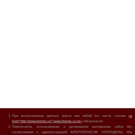
При использовании данного текста или любой его части, ссылка
<a
href="http://www.themis.ru/">www.themis.ru</a>
обязательна!
Перепечатка, использование и цитирование материалов сайта без
согласования с администрацией КАТЕГОРИЧЕСКИ ЗАПРЕЩЕНЫ. Мы