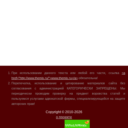
При использовании данного текста или любой его части, ссылка
<a
href="http://www.themis.ru/">www.themis.ru</a>
обязательна!
Перепечатка, использование и цитирование материалов сайта без
согласования с администрацией КАТЕГОРИЧЕСКИ ЗАПРЕЩЕНЫ. Мы
периодически проводим проверку на предмет воровства статей и
пользуемся услугами адвокатской фирмы, специализирующейся на защите
авторских прав!
Copyright © 2010-
2026
о проекте