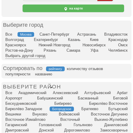
на карте
Выберите город
Все
Санкт-Петербург
Астрахань
Владивосток
Москва
Волгоград
Екатеринбург
Казань
Киев
Краснодар
Красноярск
Нижний Новгород
Новосибирск
Омск
Ростов-на-Дону
Рязань
Самара
Уфа
Челябинск
Выбрать другой город
Сортировать по
количеству отзывов
рейтингу
популярности
названию
ВЫБЕРИТЕ РАЙОН
Все
Академический
Алексеевский
Алтуфьевский
Арбат
Аэропорт
Бабушкинский
Басманный
Беговой
Бескудниковский
Бибирево
Бирюлёво Восточное
Бирюлёво Западное
Братеево
Бутырский
Богородское
Вешняки
Внуково
Войковский
Восточное Дегунино
Восточное Измайлово
Восточный
Выхино-Жулебино
Гагаринский
Головинский
Гольяново
Даниловский
Дмитровский
Донской
Дорогомилово
Замоскворечье