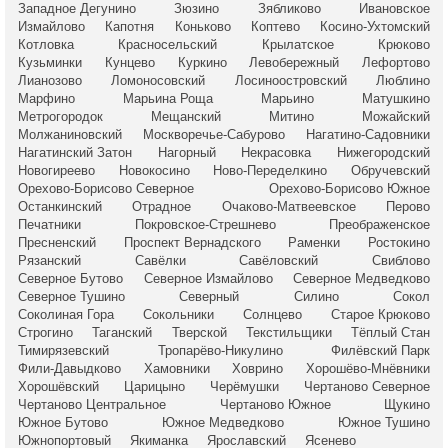
Западное Дегунино
Зюзино
Зябликово
Ивановское
Измайлово
Капотня
Коньково
Коптево
Косино-Ухтомский
Котловка
Красносельский
Крылатское
Крюково
Кузьминки
Кунцево
Куркино
Левобережный
Лефортово
Лианозово
Ломоносовский
Лосиноостровский
Люблино
Марфино
Марьина Роща
Марьино
Матушкино
Метрогородок
Мещанский
Митино
Можайский
Молжаниновский
Москворечье-Сабурово
Нагатино-Садовники
Нагатинский Затон
Нагорный
Некрасовка
Нижегородский
Новогиреево
Новокосино
Ново-Переделкино
Обручевский
Орехово-Борисово Северное
Орехово-Борисово Южное
Останкинский
Отрадное
Очаково-Матвеевское
Перово
Печатники
Покровское-Стрешнево
Преображенское
Пресненский
Проспект Вернадского
Раменки
Ростокино
Рязанский
Савёлки
Савёловский
Свиблово
Северное Бутово
Северное Измайлово
Северное Медведково
Северное Тушино
Северный
Силино
Сокол
Соколиная Гора
Сокольники
Солнцево
Старое Крюково
Строгино
Таганский
Тверской
Текстильщики
Тёплый Стан
Тимирязевский
Тропарёво-Никулино
Филёвский Парк
Фили-Давыдково
Хамовники
Ховрино
Хорошёво-Мнёвники
Хорошёвский
Царицыно
Черёмушки
Чертаново Северное
Чертаново Центральное
Чертаново Южное
Щукино
Южное Бутово
Южное Медведково
Южное Тушино
Южнопортовый
Якиманка
Ярославский
Ясенево