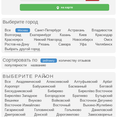
на карте
Выберите город
Все
Санкт-Петербург
Астрахань
Владивосток
Москва
Волгоград
Екатеринбург
Казань
Киев
Краснодар
Красноярск
Нижний Новгород
Новосибирск
Омск
Ростов-на-Дону
Рязань
Самара
Уфа
Челябинск
Выбрать другой город
Сортировать по
количеству отзывов
рейтингу
популярности
названию
ВЫБЕРИТЕ РАЙОН
Все
Академический
Алексеевский
Алтуфьевский
Арбат
Аэропорт
Бабушкинский
Басманный
Беговой
Бескудниковский
Бибирево
Бирюлёво Восточное
Бирюлёво Западное
Богородское
Братеево
Бутырский
Вешняки
Внуково
Войковский
Восточное Дегунино
Восточное Измайлово
Восточный
Выхино-Жулебино
Гагаринский
Головинский
Гольяново
Даниловский
Дмитровский
Донской
Дорогомилово
Замоскворечье