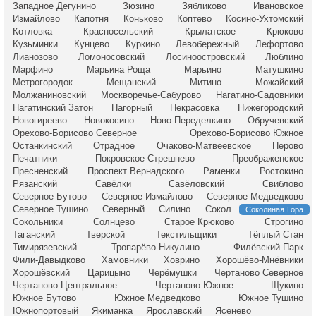
Западное Дегунино
Зюзино
Зябликово
Ивановское
Измайлово
Капотня
Коньково
Коптево
Косино-Ухтомский
Котловка
Красносельский
Крылатское
Крюково
Кузьминки
Кунцево
Куркино
Левобережный
Лефортово
Лианозово
Ломоносовский
Лосиноостровский
Люблино
Марфино
Марьина Роща
Марьино
Матушкино
Метрогородок
Мещанский
Митино
Можайский
Молжаниновский
Москворечье-Сабурово
Нагатино-Садовники
Нагатинский Затон
Нагорный
Некрасовка
Нижегородский
Новогиреево
Новокосино
Ново-Переделкино
Обручевский
Орехово-Борисово Северное
Орехово-Борисово Южное
Останкинский
Отрадное
Очаково-Матвеевское
Перово
Печатники
Покровское-Стрешнево
Преображенское
Пресненский
Проспект Вернадского
Раменки
Ростокино
Рязанский
Савёлки
Савёловский
Свиблово
Северное Бутово
Северное Измайлово
Северное Медведково
Северное Тушино
Северный
Силино
Сокол
Соколиная Гора
Сокольники
Солнцево
Старое Крюково
Строгино
Таганский
Тверской
Текстильщики
Тёплый Стан
Тимирязевский
Тропарёво-Никулино
Филёвский Парк
Фили-Давыдково
Хамовники
Ховрино
Хорошёво-Мнёвники
Хорошёвский
Царицыно
Черёмушки
Чертаново Северное
Чертаново Центральное
Чертаново Южное
Щукино
Южное Бутово
Южное Медведково
Южное Тушино
Южнопортовый
Якиманка
Ярославский
Ясенево