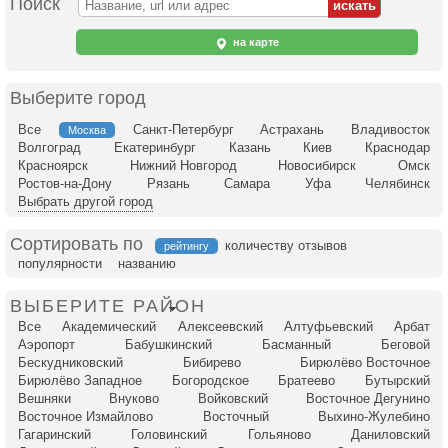
Поиск
на карте
Выберите город
Все
Санкт-Петербург
Астрахань
Владивосток
Москва
Волгоград
Екатеринбург
Казань
Киев
Краснодар
Красноярск
Нижний Новгород
Новосибирск
Омск
Ростов-на-Дону
Рязань
Самара
Уфа
Челябинск
Выбрать другой город
Сортировать по
количеству отзывов
рейтингу
популярности
названию
ВЫБЕРИТЕ РАЙОН
Все
Академический
Алексеевский
Алтуфьевский
Арбат
Аэропорт
Бабушкинский
Басманный
Беговой
Бескудниковский
Бибирево
Бирюлёво Восточное
Бирюлёво Западное
Богородское
Братеево
Бутырский
Вешняки
Внуково
Войковский
Восточное Дегунино
Восточное Измайлово
Восточный
Выхино-Жулебино
Гагаринский
Головинский
Гольяново
Даниловский