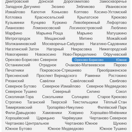
Дмитровский
Донской
Дорогомилово
Замоскворечье
Западное Дегунино
Зюзино
Зябликово
Ивановское
Измайлово
Капотня
Коньково
Коптево
Косино-Ухтомский
Котловка
Красносельский
Крылатское
Крюково
Кузьминки
Кунцево
Куркино
Левобережный
Лефортово
Лианозово
Ломоносовский
Лосиноостровский
Люблино
Марфино
Марьина Роща
Марьино
Матушкино
Метрогородок
Мещанский
Митино
Можайский
Молжаниновский
Москворечье-Сабурово
Нагатино-Садовники
Нагатинский Затон
Нагорный
Некрасовка
Нижегородский
Новогиреево
Новокосино
Ново-Переделкино
Обручевский
Орехово-Борисово Северное
Орехово-Борисово Южное
Останкинский
Отрадное
Очаково-Матвеевское
Перово
Печатники
Покровское-Стрешнево
Преображенское
Пресненский
Проспект Вернадского
Раменки
Ростокино
Рязанский
Савёлки
Савёловский
Свиблово
Северное Бутово
Северное Измайлово
Северное Медведково
Северное Тушино
Северный
Силино
Сокол
Соколиная Гора
Сокольники
Солнцево
Старое Крюково
Строгино
Таганский
Тверской
Текстильщики
Тёплый Стан
Тимирязевский
Тропарёво-Никулино
Филёвский Парк
Фили-Давыдково
Хамовники
Ховрино
Хорошёво-Мнёвники
Хорошёвский
Царицыно
Черёмушки
Чертаново Северное
Чертаново Центральное
Чертаново Южное
Щукино
Южное Бутово
Южное Медведково
Южное Тушино