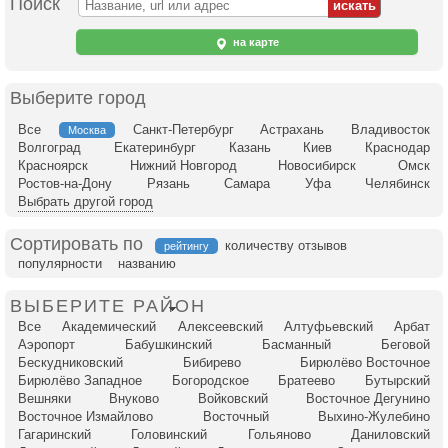
Поиск
на карте
Выберите город
Все
Санкт-Петербург
Астрахань
Владивосток
Москва
Волгоград
Екатеринбург
Казань
Киев
Краснодар
Красноярск
Нижний Новгород
Новосибирск
Омск
Ростов-на-Дону
Рязань
Самара
Уфа
Челябинск
Выбрать другой город
Сортировать по
количеству отзывов
рейтингу
популярности
названию
ВЫБЕРИТЕ РАЙОН
Все
Академический
Алексеевский
Алтуфьевский
Арбат
Аэропорт
Бабушкинский
Басманный
Беговой
Бескудниковский
Бибирево
Бирюлёво Восточное
Бирюлёво Западное
Богородское
Братеево
Бутырский
Вешняки
Внуково
Войковский
Восточное Дегунино
Восточное Измайлово
Восточный
Выхино-Жулебино
Гагаринский
Головинский
Гольяново
Даниловский