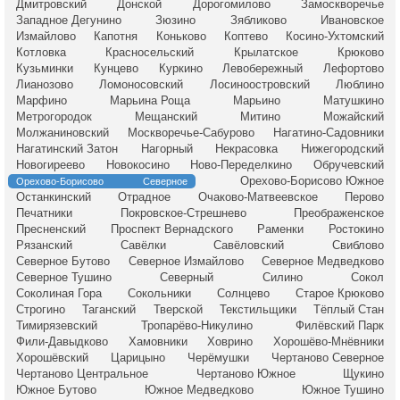
Дмитровский
Донской
Дорогомилово
Замоскворечье
Западное Дегунино
Зюзино
Зябликово
Ивановское
Измайлово
Капотня
Коньково
Коптево
Косино-Ухтомский
Котловка
Красносельский
Крылатское
Крюково
Кузьминки
Кунцево
Куркино
Левобережный
Лефортово
Лианозово
Ломоносовский
Лосиноостровский
Люблино
Марфино
Марьина Роща
Марьино
Матушкино
Метрогородок
Мещанский
Митино
Можайский
Молжаниновский
Москворечье-Сабурово
Нагатино-Садовники
Нагатинский Затон
Нагорный
Некрасовка
Нижегородский
Новогиреево
Новокосино
Ново-Переделкино
Обручевский
Орехово-Борисово Южное
Орехово-Борисово Северное
Останкинский
Отрадное
Очаково-Матвеевское
Перово
Печатники
Покровское-Стрешнево
Преображенское
Пресненский
Проспект Вернадского
Раменки
Ростокино
Рязанский
Савёлки
Савёловский
Свиблово
Северное Бутово
Северное Измайлово
Северное Медведково
Северное Тушино
Северный
Силино
Сокол
Соколиная Гора
Сокольники
Солнцево
Старое Крюково
Строгино
Таганский
Тверской
Текстильщики
Тёплый Стан
Тимирязевский
Тропарёво-Никулино
Филёвский Парк
Фили-Давыдково
Хамовники
Ховрино
Хорошёво-Мнёвники
Хорошёвский
Царицыно
Черёмушки
Чертаново Северное
Чертаново Центральное
Чертаново Южное
Щукино
Южное Бутово
Южное Медведково
Южное Тушино